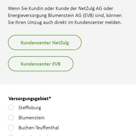
Wenn Sie Kundin oder Kunde der NetZulg AG oder
Online-Schalter
Energieversorgung Blumenstein AG (EVB) sind, können
Sie Ihren Umzug auch direkt im Kundencenter melden.
Rechnung
Umzug melden
Kundencenter NetZulg
Zählerstand melden
Kundencenter EVB
Fachpartner
Notfall und Störungen
SteffisCard
Versorgungsgebiet
*
Steffisburg
Blumenstein
NetZulg
Buchen-Teuffenthal