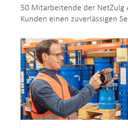
50 Mitarbeitende der NetZulg 
Kundenservice
Kunden einen zuverlässigen Ser
NetZulg