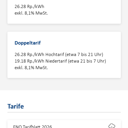
Heimberg
26.28 Rp./kWh
exkl. 8,1% MwSt.
Oberdiessbach
Oberhofen
Doppeltarif
Strom
Photovoltaik
26.28 Rp./kWh Hochtarif (etwa 7 bis 21 Uhr)
19.18 Rp./kWh Niedertarif (etwa 21 bis 7 Uhr)
exkl. 8,1% MwSt.
Riggisberg
Kundenservice
Tarife
NetZulg
ENO Tarifblatt 2026