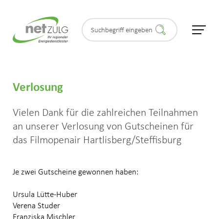
Verlosung
Privatkunden
Vielen Dank für die zahlreichen Teilnahmen
Geschäftskunden
an unserer Verlosung von Gutscheinen für
das Filmopenair Hartlisberg/Steffisburg
Partner & Gemeinden
Je zwei Gutscheine gewonnen haben:
Kundenservice
Ursula Lütte-Huber
Verena Studer
NetZulg
Franziska Mischler